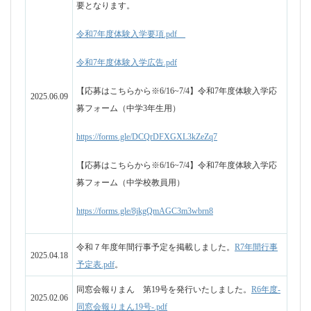
https://forms.gle/8jkgQmAGC3m3wbrn8
令和７年度年間行事予定を掲載しました。
R7年間行事
2025.04.18
予定表.pdf
。
同窓会報りまん 第19号を発行いたしました。
R6年度-
2025.02.06
同窓会報りまん19号-.pdf
進路相談会（11月30（土））のご案内。
詳細はこち
2024.10.28
ら。
山形県立高等学校ポータルサイト - 学校紹介動画、ご覧
2024.09.17
ください。（本校は西学区です）
https://kenritsukoko.pref-yamagata.ed.jp/school-video-list/
体験入学の受付開始時間について（お願い）。
詳細は
2024.08.01
こちら。
体験入学の校舎立ち入り制限について（お願い）。
詳
2024.07.31
細はこちら。