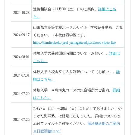
体験入学 Ａ鳥海丸コースの集合場所のご案内。
詳細
2024.07.29
はこちら。
7月27日（土）～28日（日）に予定しておりました「や
まがた海洋塾」は延期に
なりました。詳細については
2024.07.26
添付ファイルをご確認ください。
海洋塾延期のご案内
※日程調整中.pdf
8月13日～14日は閉庁日となります。各種証明書等の申
2024.07.26
請受付・発行も致しかねますのでご承知願います。
水校祭の一般公開は7月13日（土）9:00－14:00 で
2024.07.11
す。
詳細はこちら。
体験入学の仮登録者確認のため、断続的に、申し込み
2024.06.28
ページをアクセス制限します。
詳細はこちら。
体験入学の一部コースで、新規申し込みを一時停止し
2024.06.27
ています（追加）。
詳細はこちら。
体験入学の一部コースで、新規申し込みを一時停止し