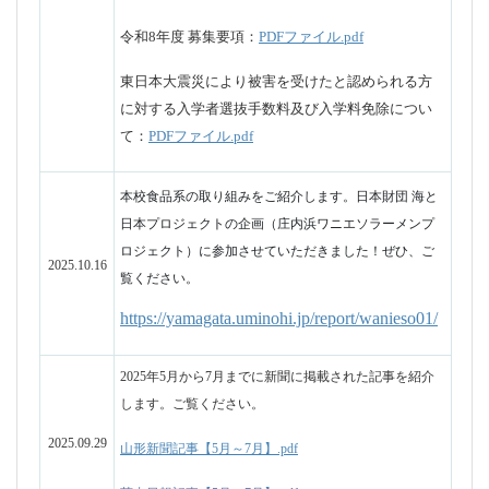
https://yamagata.uminohi.jp/report/wanieso01/
2025年5月から7月までに新聞に掲載された記事を紹介
します。ご覧ください。
2025.09.29
山形新聞記事【5月～7月】.pdf
荘内日報記事【5月～7月】.pdf
令和7年度10月の月歴を掲載しました。
R7.10月月暦.pdf
2025.09.26
進路相談会について
令和７年10月25日（土）9時～12時の間、各回３０分程
度の個別相談
申し込みは、中学校毎でも希望生徒・保護者からの直
接申し込みどちらでも結構です。添付申込様式に必要
2025.09.11
事項を記入し、メール、またはFAXでお申し込みくだ