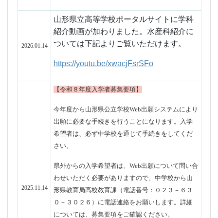
さい。
県外からの入学希望者は、Web出願について問い合
わせいただく必要がありますので、
中学校から
山
2025.11.14
形県教育局高校教育課（電話番号：０２３－６３
０－３０２６）に電話連絡をお願いします。詳細
については、募集要項をご確認ください。
令和8年度 募集要項：
PDFファイル.pdf
東日本大震災により被害を受けたと認められる方
に対する入学者選抜手数料及び入学料免除につい
て：
PDFファイル.pdf
本校食品系の取り組みをご紹介します。日本財団 海と
日本プロジェクトの企画（庄内浜ワニエソラーメンプ
ロジェクト）に参加させていただきました！
ぜひ、ご
2025.10.16
覧ください。