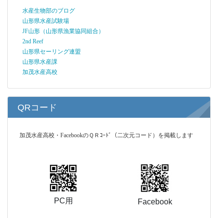
加茂水産高校・FacebookのＱＲｺｰﾄﾞ
（二次元コード）を掲載します
PC用
Facebook
山形県立加茂水産高等学校
〒997-1204
山形県鶴岡市加茂字大崩595
TEL ０２３５－３３－３０３１（事務室） ０２３
５−３３−３１１６（職員室）
FAX ０２３５−３３−０４６５
mail ykamo@pref-yamagata.ed.jp