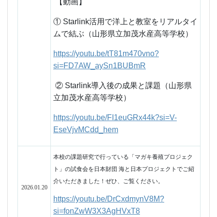
本校の課題研究で行っている「マガキ養殖プロジェク
ト」の試食会を日本財団 海と日本プロジェクトでご紹
介いただきました！
ぜひ、ご覧ください。
2026.01.20
https://youtu.be/DrCxdmynV8M?
si=fonZwW3X3AgHVxT8
山形県立高等学校ポータルサイトに学科
紹介動画が加わりました。水産科紹介に
ついては下記よりご覧いただけます。
2026.01.14
https://youtu.be/xwacjFsrSFo
【令和８年度入学者募集要項】
今年度から山形県公立学校Web出願システムにより
出願に必要な手続きを行うことになります。入学
希望者は、必ず中学校を通じて手続きをしてくだ