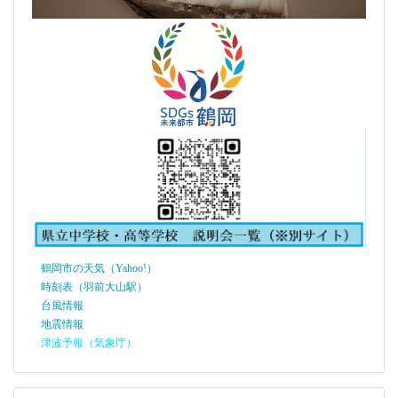
鶴岡市の天気（Yahoo!）
時刻表（羽前大山駅）
台風情報
地震情報
津波予報（気象庁）
水産生物部のブログ
山形県水産試験場
JF山形（山形県漁業協同組合）
2nd Reef
山形県セーリング連盟
山形県水産課
加茂水産高校
QRコード