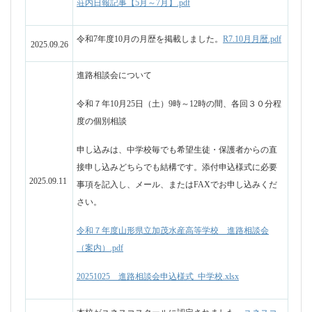
さい。
令和７年度山形県立加茂水産高等学校 進路相談会
（案内）.pdf
20251025__進路相談会申込様式_中学校.xlsx
本校がユネスコスクールに認定されました
ユネスコ
2025.09.10
スクール認定書.pdf
山形県立高等学校ポータルサイト - 学校紹介動画、ご覧
ください。（本校は西学区です）
2025.08.22
https://kenritsukoko.pref-yamagata.ed.jp/school-video-list/
本校ヨット部の活動が紹介されました！
テレビユー山形（TUY）「青春！未来へのパスポー
2025.07.24
ト」７月２３日OA