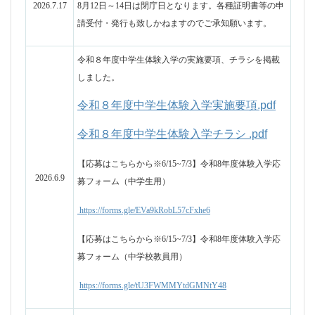
https://forms.gle/EVa9kRobL57cFxhe6
【応募はこちらから
※6/15~7/3
】
令和8年度体験入学応
募フォーム（中学校教員用）
https://forms.gle/tU3FWMMYtdGMNtY48
令和8年度7月の月歴を掲載しました。
7月月暦 .pdf
2026.6.22
令和８年度の年間行事予定掲載しました。
2026年間行
2026.3.24
事予定表 .pdf
DX
ハイスクール事業の取組につきまし
て、文科省のポータルサイト『マナビカ
エル』でご紹介いただきました。下記よ
りご覧いただけます。
【記事】