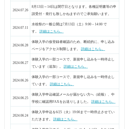
2024.06.26
ています。
詳細はこちら。
体験入学申込確認メールが届かない方へ（続報）、中
2024.06.25
学校に確認用FAXをお送りしました。
詳細はこちら。
体験入学申込を6/25（火）19:00まで一時停止させてい
2024.06.24
ただきます。
詳細はこちら。
体験入学申込で Google(Gmai）や Apple(iCloud) などで
2024.06.17
登録できない場合について
詳細はこちら。
中学生体験入学が、8/1,2に実施されます。（受付期間
2024.06.14
6/17～7/5、定員あり）
詳細はこちら。
2024.05.01
５月の月歴を掲載しました。
詳細はこちら。
2024.03.01
システム移行のため、更新が停止しています。
進路相談会が12/2(土)に実施されます。要項をご確認の
2023.10.30
うえ申込をお願いします。
詳細はこちら。
2023.10.30
１１月の月暦を掲載しました。
詳細はこちら。