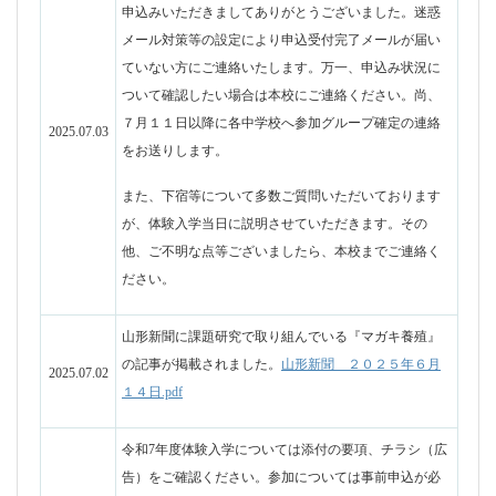
山形新聞に課題研究で取り組んでいる『マガキ養殖』
の記事が掲載されました。
山形新聞 ２０２５年６月
2025.07.02
１４日.pdf
令和7年度体験入学については添付の要項、チラシ（広
告）をご確認ください。参加については事前申込が必
要となります。
令和7年度体験入学要項.pdf
令和7年度体験入学広告.pdf
【応募はこちらから※6/16~7/4】令和7年度体験入学応
2025.06.09
募フォーム（中学3年生用）
https://forms.gle/DCQrDFXGXL3kZeZq7
【応募はこちらから
※6/16~7/4
】
令和7年度体験入学応
募フォーム（中学校教員用）