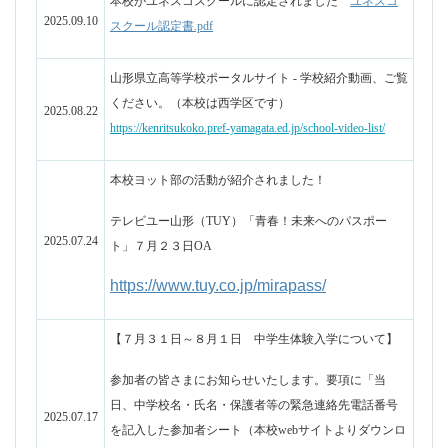
https://www.tuy.co.jp/mirapass/
【７月３１日～８月１日 中学生体験入学について】
参加者の皆さまにお知らせいたします。要項に「当
日、中学校名・氏名・保護者等の緊急連絡先電話番号
2025.07.17
を記入した参加者シート（本校webサイトよりダウンロ
ード）を受付にご提出ください。」と記載しておりま
したが、こちらについては
不要
です。
【７月３１日～８月１日 中学生体験入学について】
申込みいただいた生徒の皆さんの所属中学校へ参加グ
ループ確定の連絡（FAX）をお送りしました。また個
人メールアドレスにも決定通知・連絡をお送りしてお
ります。迷惑メール対策等でメールを受信できていな
い場合は各中学校の先生に確認をお願いします。尚、
2025.07.11
今後の連絡等もありますので「@yamagataps.jp」を受信
できるように設定してください。