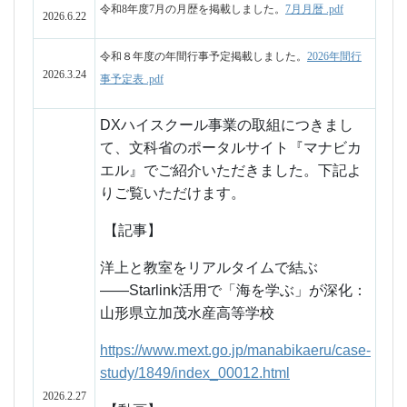
洋上と教室をリアルタイムで結ぶ
――
Starlink
活用で「海を学ぶ」が深化：
山形県立加茂水産高等学校
https://www.mext.go.jp/manabikaeru/case-
study/1849/index_00012.html
2026.2.27
【動画】
①
Starlink
活用で洋上と教室をリアルタイ
ムで結ぶ（山形県立加茂水産高等学校）
https://youtu.be/tT81m470vno?
si=FD7AW_aySn1BUBmR
②
Starlink
導入後の成果と課題（山形県
立加茂水産高等学校）
https://youtu.be/FI1euGRx44k?si=V-
EseVjvMCdd_hem