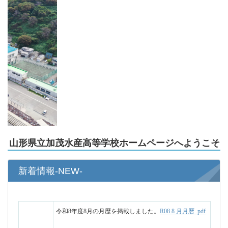
山形県立加茂水産高等学校ホームページへようこそ
新着情報-NEW-
令和8年度8月の月歴を掲載しました。
R08 8 月月暦 .pdf
2026.7.17
8月12日～14日は閉庁日となります。各種証明書等の申
請受付・発行も致しかねますのでご承知願います。
令和８年度中学生体験入学の実施要項、チラシを掲載
しました。
令和８年度中学生体験入学実施要項.pdf
令和８年度中学生体験入学チラシ .pdf
【応募はこちらから※6/15~7/3】令和8年度体験入学応
2026.6.9
募フォーム（中学生用）