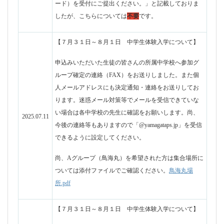
尚、Aグループ（鳥海丸）を希望された方は集合場所に
ついては添付ファイルでご確認ください。
鳥海丸場
所.pdf
【７月３１日～８月１日 中学生体験入学について】
申込みいただきましてありがとうございました。迷惑
メール対策等の設定により申込受付完了メールが届い
ていない方にご連絡いたします。万一、申込み状況に
ついて確認したい場合は本校にご連絡ください。尚、
７月１１日以降に各中学校へ参加グループ確定の連絡
2025.07.03
をお送りします。
また、下宿等について多数ご質問いただいております
が、体験入学当日に説明させていただきます。その
他、ご不明な点等ございましたら、本校までご連絡く
ださい。