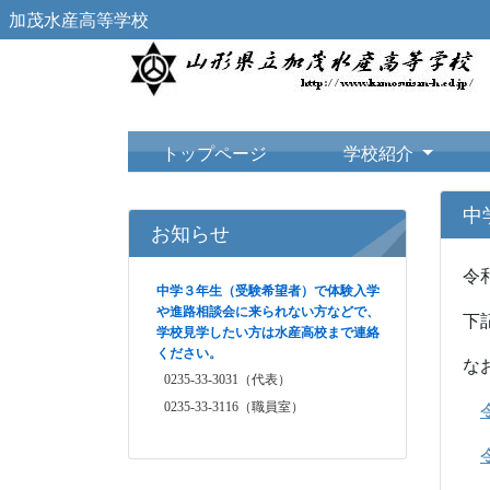
加茂水産高等学校
トップページ
学校紹介
中
お知らせ
令
中学３年生（受験希望者）で体験入学
や進路相談会に来られない方などで、
下
学校見学したい方は水産高校まで連絡
ください。
な
0235-33-3031（代表）
0235-33-3116（職員室）