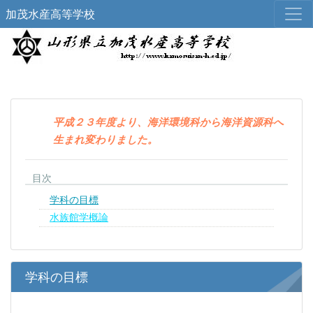
加茂水産高等学校
平成２３年度より、海洋環境科から海洋資源科へ
生まれ変わりました。
目次
学科の目標
水族館学概論
学科の目標